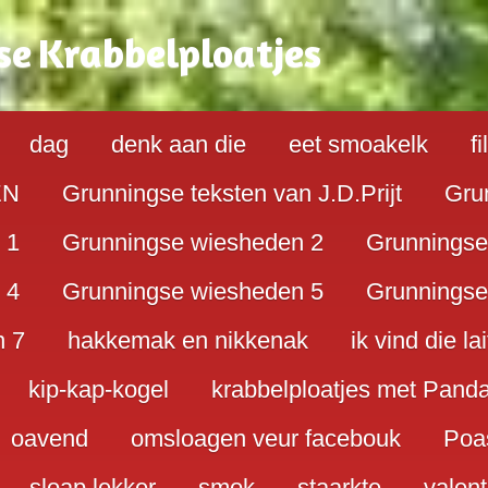
se
K
rabbelploatjes
dag
denk aan die
eet smoakelk
f
EN
Grunningse teksten van J.D.Prijt
Gru
 1
Grunningse wiesheden 2
Grunningse
 4
Grunningse wiesheden 5
Grunningse
n 7
hakkemak en nikkenak
ik vind die lai
kip-kap-kogel
krabbelploatjes met Pand
oavend
omsloagen veur facebouk
Poa
sloap lekker
smok
staarkte
valent