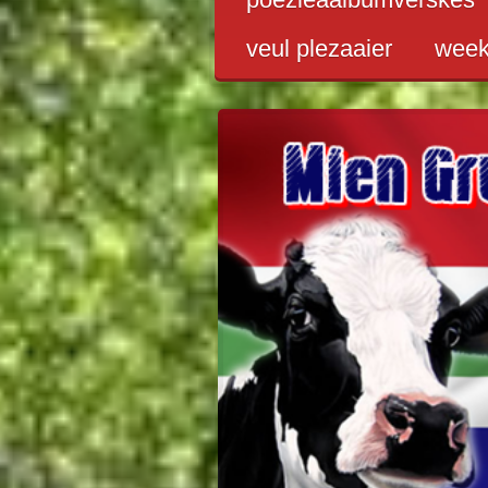
veul plezaaier
wee