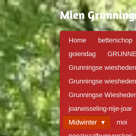
Ga
Mien G
running
direct
naar
de
hoofdinhoud
Home
betterschop
goiendag
GRUNN
Grunningse wiesheden
Grunningse wiesheden
Grunningse Wieshede
joarwisseling-nije-joar
Midwinter
moi
poezieaalbumverskes