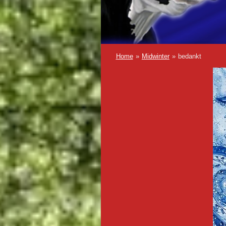
Home
»
Midwinter
»
bedankt