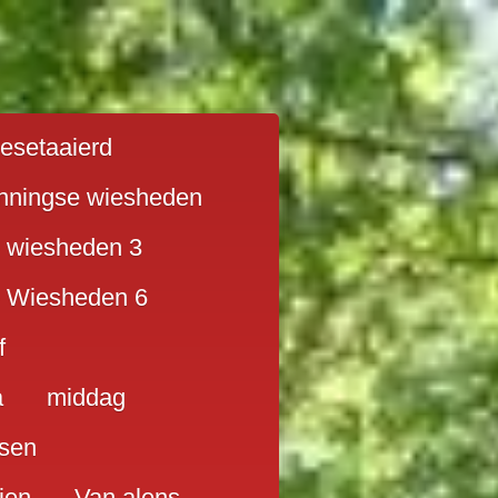
ilesetaaierd
nningse wiesheden
 wiesheden 3
 Wiesheden 6
f
a
middag
sen
ien
Van alens