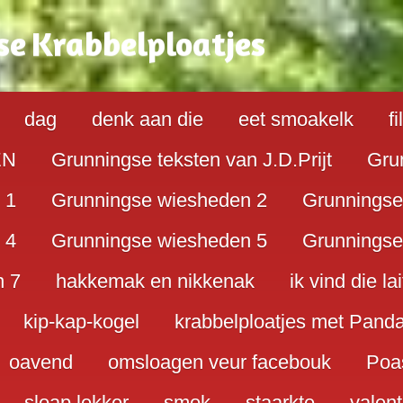
se
K
rabbelploatjes
dag
denk aan die
eet smoakelk
f
EN
Grunningse teksten van J.D.Prijt
Gru
 1
Grunningse wiesheden 2
Grunningse
 4
Grunningse wiesheden 5
Grunningse
n 7
hakkemak en nikkenak
ik vind die lai
kip-kap-kogel
krabbelploatjes met Pand
oavend
omsloagen veur facebouk
Poa
sloap lekker
smok
staarkte
valent