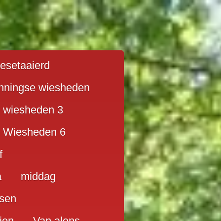
ilesetaaierd
nningse wiesheden
 wiesheden 3
 Wiesheden 6
f
a
middag
sen
ien
Van alens