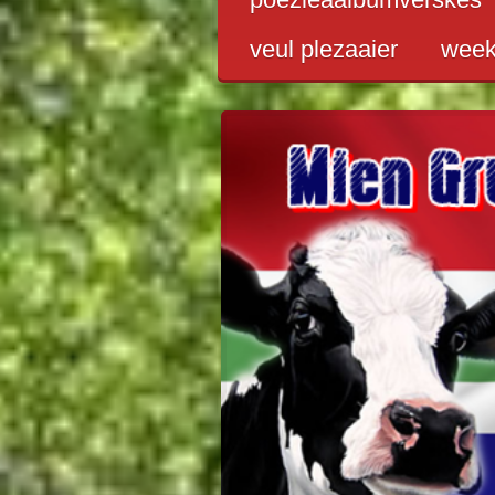
veul plezaaier
wee