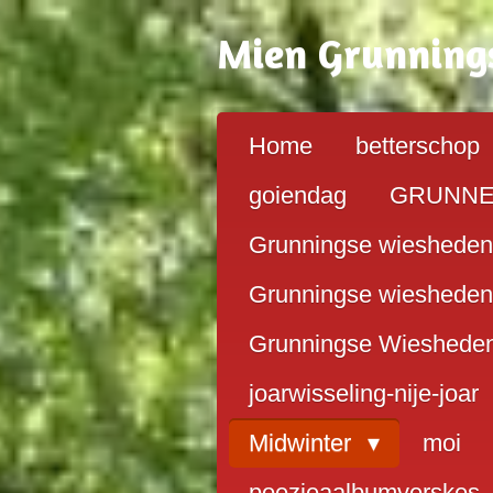
Ga
Mien G
running
direct
naar
de
hoofdinhoud
Home
betterschop
goiendag
GRUNN
Grunningse wiesheden
Grunningse wiesheden
Grunningse Wieshede
joarwisseling-nije-joar
Midwinter
moi
poezieaalbumverskes