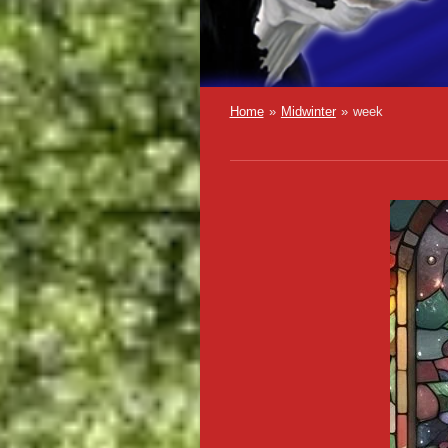
Home
»
Midwinter
»
week