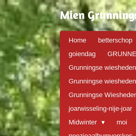
Ga
Mien G
running
direct
naar
de
hoofdinhoud
Home
betterschop
goiendag
GRUNN
Grunningse wiesheden
Grunningse wiesheden
Grunningse Wieshede
joarwisseling-nije-joar
Midwinter
moi
poezieaalbumverskes