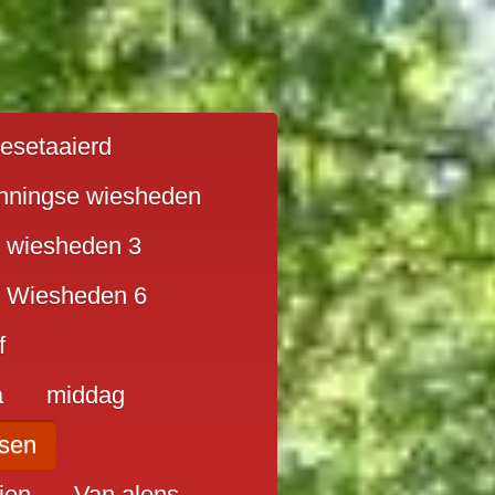
ilesetaaierd
nningse wiesheden
 wiesheden 3
 Wiesheden 6
f
a
middag
sen
ien
Van alens