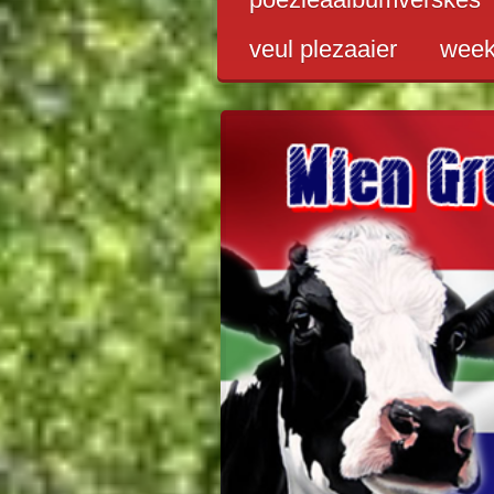
veul plezaaier
wee