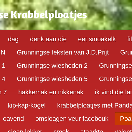
se
K
rabbelploatjes
dag
denk aan die
eet smoakelk
f
EN
Grunningse teksten van J.D.Prijt
Gru
 1
Grunningse wiesheden 2
Grunningse
 4
Grunningse wiesheden 5
Grunningse
n 7
hakkemak en nikkenak
ik vind die lai
kip-kap-kogel
krabbelploatjes met Pand
oavend
omsloagen veur facebouk
Poa
sloap lekker
smok
staarkte
valent