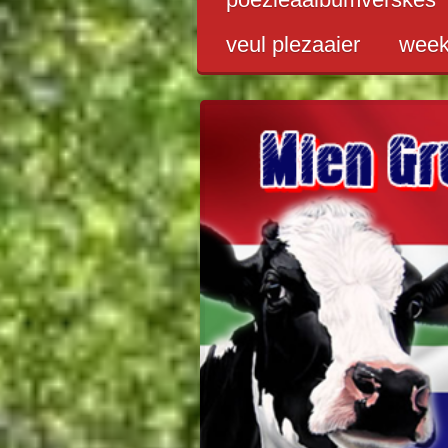
veul plezaaier
wee