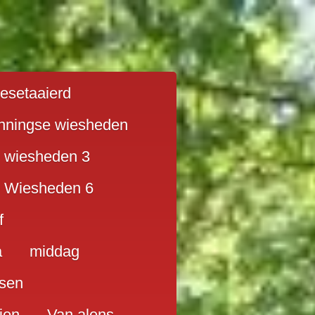
ilesetaaierd
nningse wiesheden
 wiesheden 3
 Wiesheden 6
f
a
middag
sen
ien
Van alens