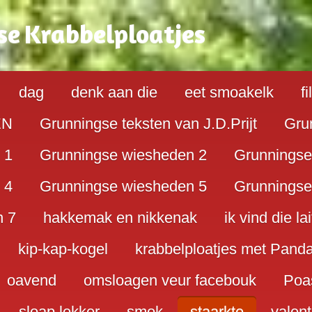
se
K
rabbelploatjes
dag
denk aan die
eet smoakelk
f
EN
Grunningse teksten van J.D.Prijt
Gru
 1
Grunningse wiesheden 2
Grunningse
 4
Grunningse wiesheden 5
Grunningse
n 7
hakkemak en nikkenak
ik vind die lai
kip-kap-kogel
krabbelploatjes met Pand
oavend
omsloagen veur facebouk
Poa
sloap lekker
smok
staarkte
valent