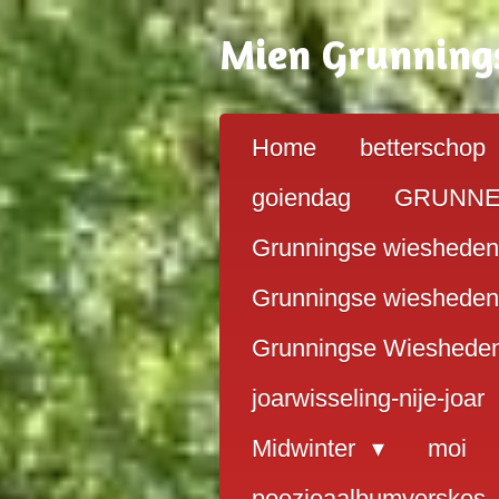
Ga
Mien G
running
direct
naar
de
hoofdinhoud
Home
betterschop
goiendag
GRUNN
Grunningse wiesheden
Grunningse wiesheden
Grunningse Wieshede
joarwisseling-nije-joar
Midwinter
moi
poezieaalbumverskes